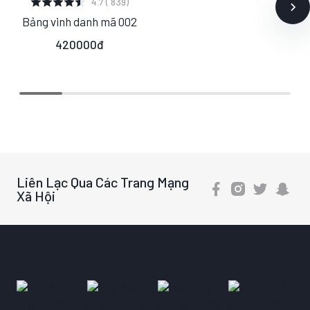
4.7 ( 839)
Bảng vinh danh mã 002
S
M
420000đ
L
Liên Lạc Qua Các Trang Mạng
Xã Hội