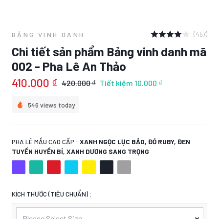
(457)
BẢNG VINH DANH
Chi tiết sản phẩm Bảng vinh danh mã
002 - Pha Lê An Thảo
410.000 ₫
420.000 ₫
Tiết kiệm
10.000 ₫
546 views today
PHA LÊ MẦU CAO CẤP :
XANH NGỌC LỤC BẢO, ĐỎ RUBY, ĐEN
TUYỀN HUYỀN BÍ, XANH DƯƠNG SANG TRỌNG
KÍCH THƯỚC (TIÊU CHUẨN) :
Please Select Size