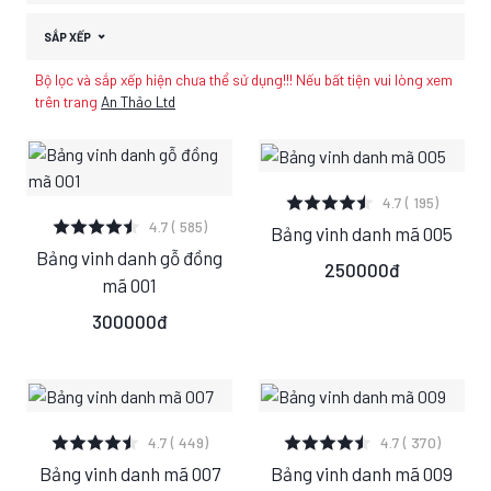
SẮP XẾP
Bộ lọc và sắp xếp hiện chưa thể sử dụng!!! Nếu bất tiện vui lòng xem
trên trang
An Thảo Ltd
XEM CHI TIẾT
4.7 ( 195)
XEM CHI TIẾT
4.7 ( 585)
Bảng vinh danh mã 005
S
M
L
Bảng vinh danh gỗ đồng
S
M
L
250000đ
mã 001
300000đ
XEM CHI TIẾT
XEM CHI TIẾT
4.7 ( 449)
4.7 ( 370)
Bảng vinh danh mã 007
Bảng vinh danh mã 009
S
M
L
S
M
L