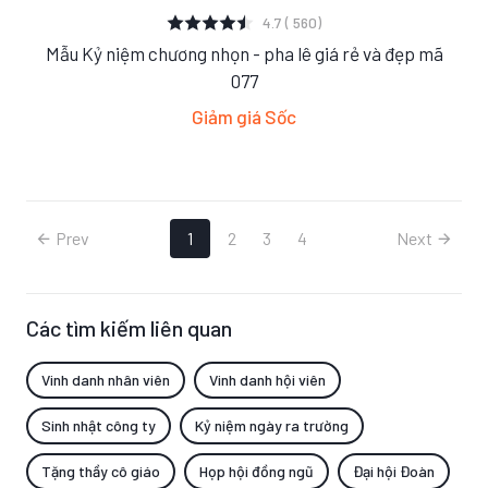
XEM CHI TIẾT
4.7 ( 560)
Mẫu Kỷ niệm chương nhọn - pha lê giá rẻ và đẹp mã
S
M
L
077
Giảm giá Sốc
Prev
1
2
3
4
Next
Các tìm kiếm liên quan
Vinh danh nhân viên
Vinh danh hội viên
Sinh nhật công ty
Kỷ niệm ngày ra trường
Tặng thầy cô giáo
Họp hội đồng ngũ
Đại hội Đoàn