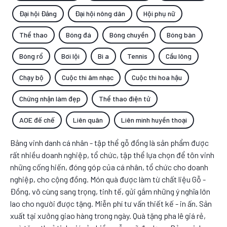
Đại hội Đảng
Đại hội nông dân
Hội phụ nữ
Thể thao
Bóng đá
Bóng chuyền
Bóng bàn
Bóng rổ
Bơi lội
Bi a
Tennis
Cầu lông
Chạy bộ
Cuộc thi âm nhạc
Cuộc thi hoa hậu
Chứng nhận làm đẹp
Thể thao điện tử
AOE đế chế
Liên quân
Liên minh huyền thoại
Bảng vinh danh cá nhân - tập thể gỗ đồng là sản phẩm được
rất nhiều doanh nghiệp, tổ chức, tập thể lựa chọn để tôn vinh
những cống hiến, đóng góp của cá nhân, tổ chức cho doanh
nghiệp, cho cộng đồng. Món quà được làm từ chất liệu Gỗ -
Đồng, vô cùng sang trọng, tinh tế, gửi gắm những ý nghĩa lớn
lao cho người được tặng. Miễn phí tư vấn thiết kế - in ấn. Sản
xuất tại xưởng giao hàng trong ngày. Quà tặng pha lê giá rẻ,