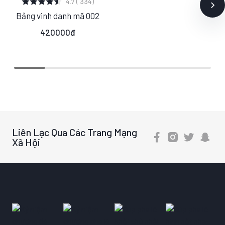
4.7 ( 334)
Bảng vinh danh mã 002
S
M
420000đ
L
Liên Lạc Qua Các Trang Mạng
Xã Hội