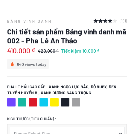
(191)
BẢNG VINH DANH
Chi tiết sản phẩm Bảng vinh danh mã
002 - Pha Lê An Thảo
410.000 ₫
420.000 ₫
Tiết kiệm
10.000 ₫
840 views today
PHA LÊ MẦU CAO CẤP :
XANH NGỌC LỤC BẢO, ĐỎ RUBY, ĐEN
TUYỀN HUYỀN BÍ, XANH DƯƠNG SANG TRỌNG
KÍCH THƯỚC (TIÊU CHUẨN) :
Please Select Size