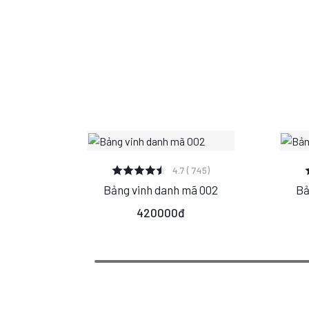
XEM CHI TIẾT
4.7 ( 745)
Bảng vinh danh mã 002
Bả
S
M
L
420000đ