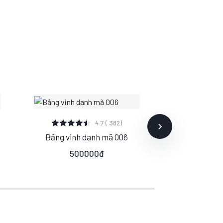
XEM CHI TIẾT
XEM C
4.7 ( 382)
Bảng vinh danh mã 006
Bảng vinh
S
M
L
S
500000đ
53