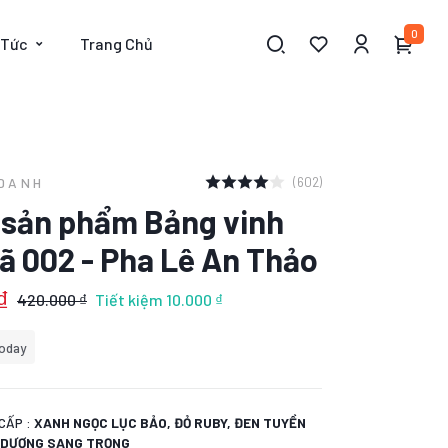
0
 Tức
Trang Chủ
(602)
 DANH
t sản phẩm Bảng vinh
ã 002 - Pha Lê An Thảo
₫
420.000 ₫
Tiết kiệm
10.000 ₫
oday
CẤP :
XANH NGỌC LỤC BẢO, ĐỎ RUBY, ĐEN TUYỀN
H DƯƠNG SANG TRỌNG