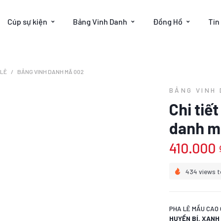
Cúp sự kiện
Bảng Vinh Danh
Đồng Hồ
Tin
 LÊ
BẢNG VINH DANH MÃ 002
BẢNG VINH
Chi tiế
danh m
410.000 
434 views t
PHA LÊ MẦU CAO 
HUYỀN BÍ, XAN