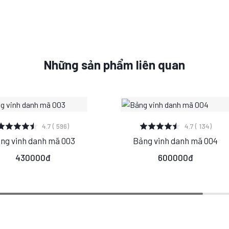
Những sản phẩm liên quan
XEM CHI TIẾT
XEM CHI TIẾT
4.7 ( 596)
4.7 ( 134)
ng vinh danh mã 003
Bảng vinh danh mã 004
S
M
L
S
M
L
430000đ
600000đ