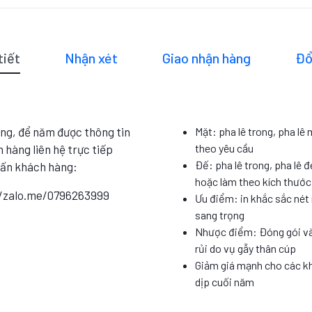
tiết
Nhận xét
Giao nhận hàng
Đổ
ng, để năm được thông tin
Mặt: pha lê trong, pha lê
theo yêu cầu
 hàng liên hệ trực tiếp
Đế: pha lê trong, pha lê đ
vấn khách hàng:
hoặc làm theo kích thướ
//zalo.me/0796263999
Ưu điểm: in khắc sắc nét 
sang trọng
Nhược điểm: Đóng gói và
rủi do vụ gẫy thân cúp
Giảm giá mạnh cho các k
dịp cuối năm