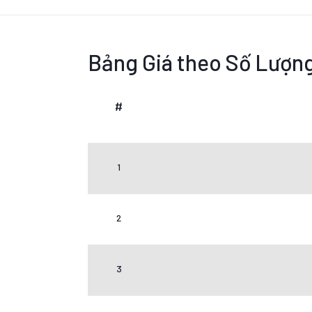
Bảng Giá theo Số Lượn
#
1
2
3