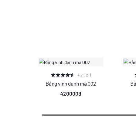
XEM CHI TIẾT
4.7 ( 21)
Bảng vinh danh mã 002
Bả
S
M
L
420000đ