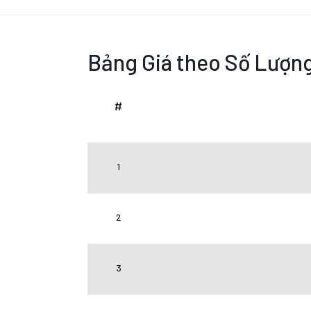
Bảng Giá theo Số Lượn
#
1
2
3