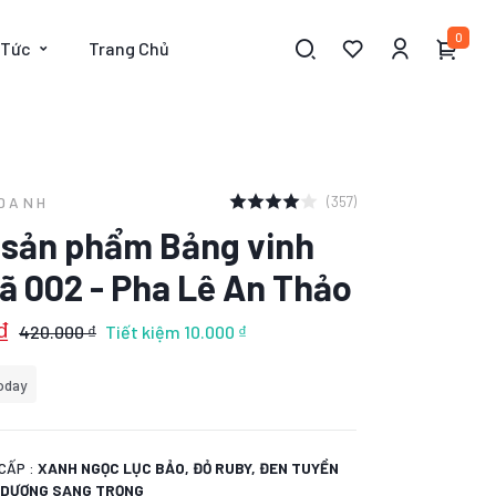
0
 Tức
Trang Chủ
(357)
 DANH
t sản phẩm Bảng vinh
ã 002 - Pha Lê An Thảo
₫
420.000 ₫
Tiết kiệm
10.000 ₫
oday
CẤP :
XANH NGỌC LỤC BẢO, ĐỎ RUBY, ĐEN TUYỀN
H DƯƠNG SANG TRỌNG