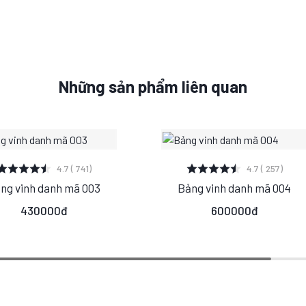
Những sản phẩm liên quan
XEM CHI TIẾT
XEM CHI TIẾT
4.7 ( 741)
4.7 ( 257)
ng vinh danh mã 003
Bảng vinh danh mã 004
S
M
L
S
M
L
430000đ
600000đ