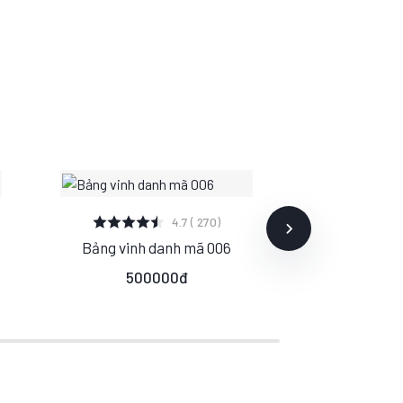
XEM CHI TIẾT
XEM C
4.7 ( 270)
Bảng vinh danh mã 006
Bảng vinh
S
M
L
S
500000đ
53