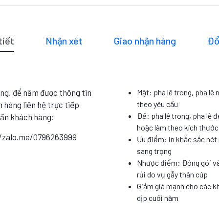
tiết
Nhận xét
Giao nhận hàng
Đổ
ng, để năm được thông tin
Mặt: pha lê trong, pha lê
theo yêu cầu
 hàng liên hệ trực tiếp
Đế: pha lê trong, pha lê đ
vấn khách hàng:
hoặc làm theo kích thướ
//zalo.me/0796263999
Ưu điểm: in khắc sắc nét 
sang trọng
Nhược điểm: Đóng gói và
rủi do vụ gẫy thân cúp
Giảm giá mạnh cho các k
dịp cuối năm