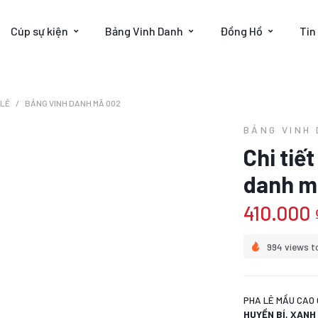
Cúp sự kiện
Bảng Vinh Danh
Đồng Hồ
Tin
 LÊ
BẢNG VINH DANH MÃ 002
BẢNG VINH
Chi tiế
danh m
410.000 
994 views t
PHA LÊ MẦU CAO 
HUYỀN BÍ, XAN