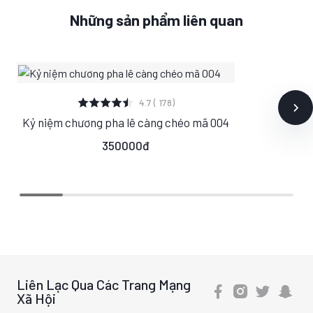
Những sản phẩm liên quan
XEM CHI TIẾT
4.7 ( 178)
Kỷ niệm chương pha lê càng chéo mã 004
S
M
L
350000đ
Liên Lạc Qua Các Trang Mạng
Xã Hội