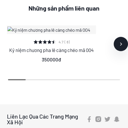
Những sản phẩm liên quan
XEM CHI TIẾT
4.7 ( 8)
Kỷ niệm chương pha lê càng chéo mã 004
S
M
L
350000đ
Liên Lạc Qua Các Trang Mạng
Xã Hội