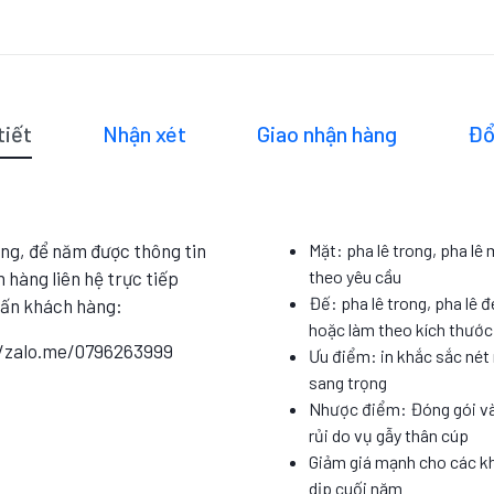
tiết
Nhận xét
Giao nhận hàng
Đổ
ng, để năm được thông tin
Mặt: pha lê trong, pha lê
theo yêu cầu
 hàng liên hệ trực tiếp
Đế: pha lê trong, pha lê đ
vấn khách hàng:
hoặc làm theo kích thướ
//zalo.me/0796263999
Ưu điểm: in khắc sắc nét 
sang trọng
Nhược điểm: Đóng gói và
rủi do vụ gẫy thân cúp
Giảm giá mạnh cho các k
dịp cuối năm