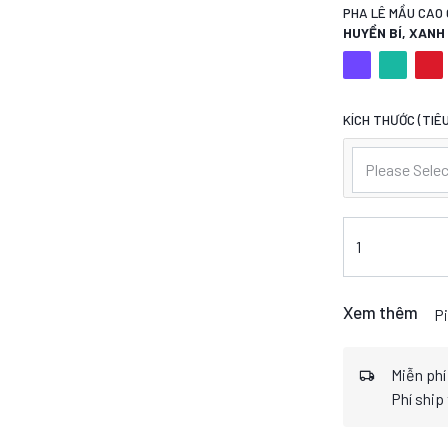
PHA LÊ MẦU CAO 
HUYỀN BÍ, XAN
KÍCH THƯỚC (TIÊU
Please Selec
Xem thêm
Pi
Miễn phí
Phí ship