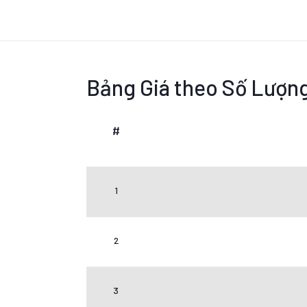
Bảng Giá theo Số Lượn
#
1
2
3