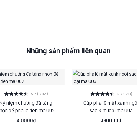
Những sản phẩm liên quan
XEM CHI TIẾT
XEM CHI TIẾT
4.7 ( 703)
4.7 ( 711)
Kỷ niệm chương đá tảng
Cúp pha lê mặt xanh ngô
S
M
L
S
M
L
họn đế pha lê đen mã 002
sao kim loại mã 003
350000đ
380000đ