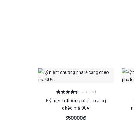
XEM CHI TIẾT
4.7 ( 14)
Kỷ niệm chương pha lê càng
S
M
L
chéo mã 004
n
350000đ