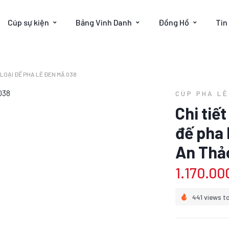
Cúp sự kiện
Bảng Vinh Danh
Đồng Hồ
Tin
 LOẠI ĐẾ PHA LÊ ĐEN MÃ 038
CÚP PHA LÊ
Chi tiế
đế pha 
An Thả
1.170.00
441 views t