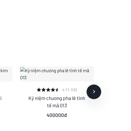
XEM CHI TIẾT
XE
4.7 ( 113)
i
Kỷ niệm chương pha lê tinh
Cúp pha l
S
M
L
S
tế mã 013
mầu 
400000đ