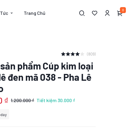
0
 Tức
Trang Chủ
(809)
t sản phẩm Cúp kim loại
lê đen mã 038 - Pha Lê
o
0 ₫
1.200.000 ₫
Tiết kiệm
30.000 ₫
oday