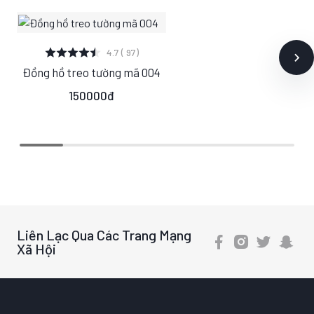
XEM CHI TIẾT
4.7 ( 97)
Đồng hồ treo tường mã 004
S
M
L
150000đ
Liên Lạc Qua Các Trang Mạng
Xã Hội