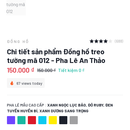
(688)
ĐỒNG HỒ
Chi tiết sản phẩm Đồng hồ treo
tường mã 012 - Pha Lê An Thảo
150.000 ₫
150.000 ₫
Tiết kiệm
0 ₫
67 views today
PHA LÊ MẦU CAO CẤP :
XANH NGỌC LỤC BẢO, ĐỎ RUBY, ĐEN
TUYỀN HUYỀN BÍ, XANH DƯƠNG SANG TRỌNG