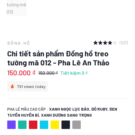
(527)
ĐỒNG HỒ
Chi tiết sản phẩm Đồng hồ treo
tường mã 012 - Pha Lê An Thảo
150.000 ₫
150.000 ₫
Tiết kiệm
0 ₫
791 views today
PHA LÊ MẦU CAO CẤP :
XANH NGỌC LỤC BẢO, ĐỎ RUBY, ĐEN
TUYỀN HUYỀN BÍ, XANH DƯƠNG SANG TRỌNG