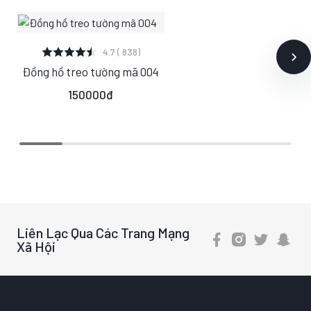
XEM CHI TIẾT
4.7 ( 838)
Đồng hồ treo tường mã 004
S
M
L
150000đ
Liên Lạc Qua Các Trang Mạng
Xã Hội