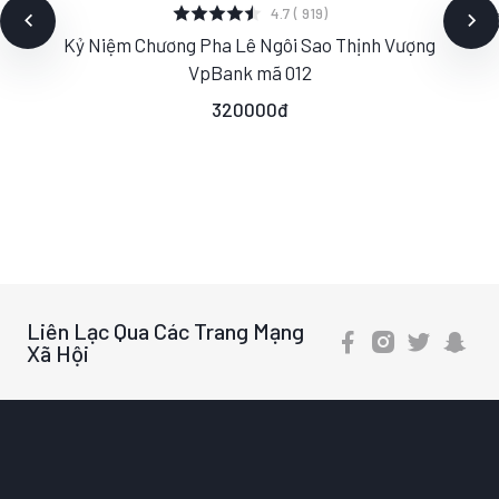
XEM CHI TIẾT
4.7 ( 919)
Kỷ
Kỷ Niệm Chương Pha Lê Ngôi Sao Thịnh Vượng
S
M
L
VpBank mã 012
320000đ
Liên Lạc Qua Các Trang Mạng
Xã Hội