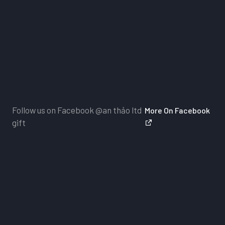
Follow us on Facebook
@an thảo ltd
More On Facebook
gift
Dịch Vụ Chăm Sóc Khách Hàng
Nhấn vào đây
để nhận những ảnh mẫu sản phẩm mới 
vấn của đội ngũ chăm sóc khách hàng 24/7