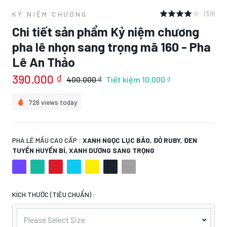
(59)
KỶ NIỆM CHƯƠNG
Chi tiết sản phẩm Kỷ niệm chương
pha lê nhọn sang trọng mã 160 - Pha
Lê An Thảo
390.000 ₫
400.000 ₫
Tiết kiệm
10.000 ₫
726 views today
PHA LÊ MẦU CAO CẤP :
XANH NGỌC LỤC BẢO, ĐỎ RUBY, ĐEN
TUYỀN HUYỀN BÍ, XANH DƯƠNG SANG TRỌNG
KÍCH THƯỚC (TIÊU CHUẨN) :
Please Select Size