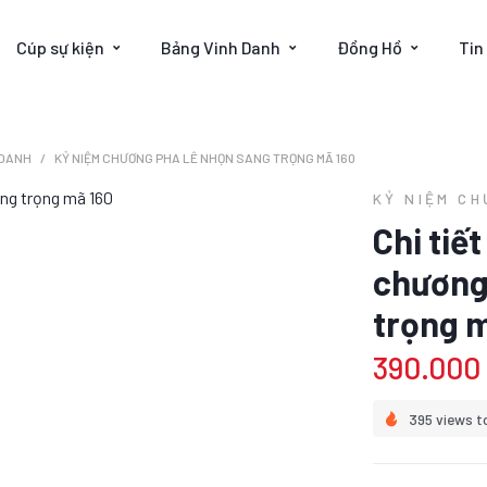
Cúp sự kiện
Bảng Vinh Danh
Đồng Hồ
Tin
 DANH
KỶ NIỆM CHƯƠNG PHA LÊ NHỌN SANG TRỌNG MÃ 160
KỶ NIỆM C
Chi tiế
chương
trọng m
390.000
395 views t