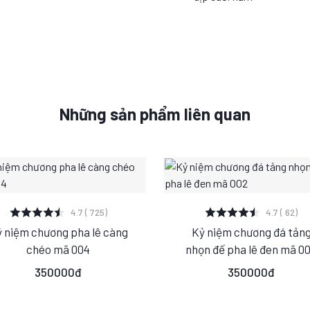
Những sản phẩm liên quan
XEM CHI TIẾT
XEM CHI TIẾT
4.7 ( 725)
4.7 ( 62)
 niệm chương pha lê càng
Kỷ niệm chương đá tản
S
M
L
S
M
L
chéo mã 004
nhọn đế pha lê đen mã 0
350000đ
350000đ