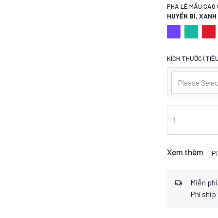
PHA LÊ MẦU CAO 
HUYỀN BÍ, XAN
KÍCH THƯỚC (TIÊU
Please Selec
Xem thêm
Pi
Miễn phí
Phí ship