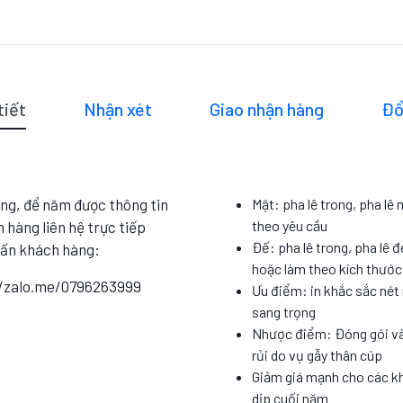
tiết
Nhận xét
Giao nhận hàng
Đổ
ng, để năm được thông tin
Mặt: pha lê trong, pha lê
theo yêu cầu
 hàng liên hệ trực tiếp
Đế: pha lê trong, pha lê đ
vấn khách hàng:
hoặc làm theo kích thướ
//zalo.me/0796263999
Ưu điểm: in khắc sắc nét 
sang trọng
Nhược điểm: Đóng gói và
rủi do vụ gẫy thân cúp
Giảm giá mạnh cho các k
dịp cuối năm