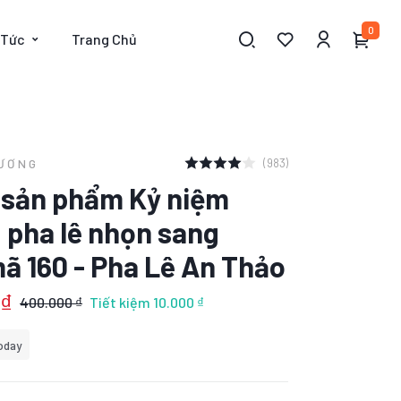
0
 Tức
Trang Chủ
(983)
HƯƠNG
t sản phẩm Kỷ niệm
 pha lê nhọn sang
ã 160 - Pha Lê An Thảo
 ₫
400.000 ₫
Tiết kiệm
10.000 ₫
oday