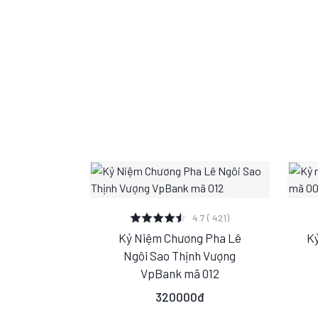
XEM CHI TIẾT
4.7 ( 421)
Kỷ Niệm Chương Pha Lê
Kỷ
S
M
L
Ngôi Sao Thịnh Vượng
VpBank mã 012
320000đ