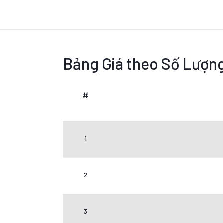
Bảng Giá theo Số Lượn
#
1
2
3