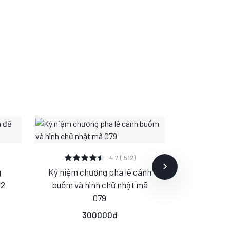
XEM CHI TIẾT
XE
4.7 ( 512)
g
Kỷ niệm chương pha lê cánh
Kỷ niệm 
S
M
L
S
02
buồm và hình chữ nhật mã
tảng Se
079
20
300000đ