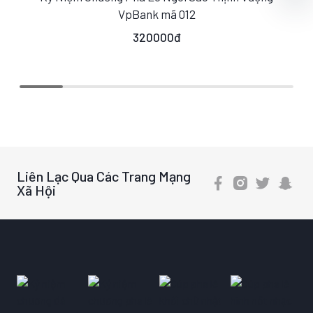
S
M
L
VpBank mã 012
320000đ
Liên Lạc Qua Các Trang Mạng
Xã Hội