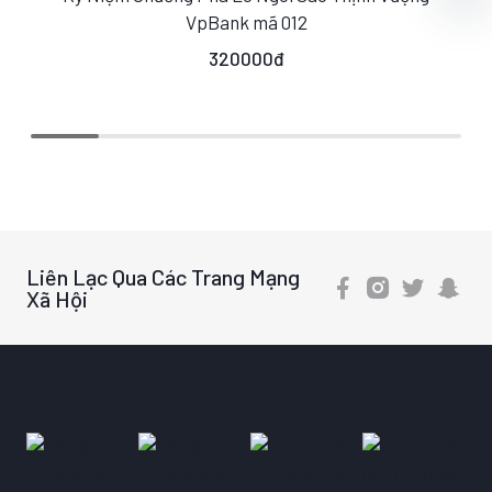
S
M
L
VpBank mã 012
320000đ
Liên Lạc Qua Các Trang Mạng
Xã Hội