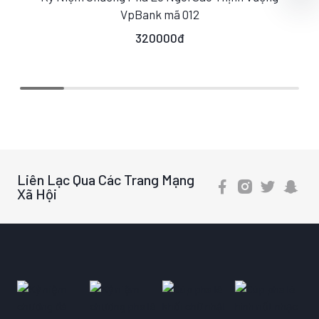
S
M
L
VpBank mã 012
320000đ
Liên Lạc Qua Các Trang Mạng
Xã Hội