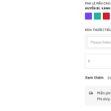
PHA LÊ MẦU CAO 
HUYỀN BÍ, XAN
KÍCH THƯỚC (TIÊU
Please Selec
Xem thêm
Pi
Miễn phí
Phí ship