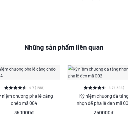
Những sản phẩm liên quan
XEM CHI TIẾT
XEM CHI TIẾT
4.7 ( 288)
4.7 ( 894)
 niệm chương pha lê càng
Kỷ niệm chương đá tản
S
M
L
S
M
L
chéo mã 004
nhọn đế pha lê đen mã 0
350000đ
350000đ