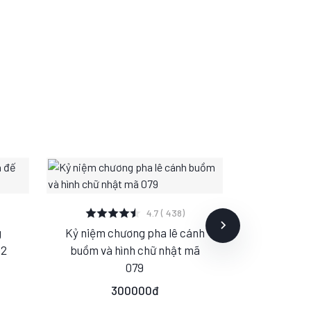
XEM CHI TIẾT
XE
4.7 ( 438)
g
Kỷ niệm chương pha lê cánh
Kỷ niệm 
S
M
L
S
02
buồm và hình chữ nhật mã
tảng Se
079
20
300000đ