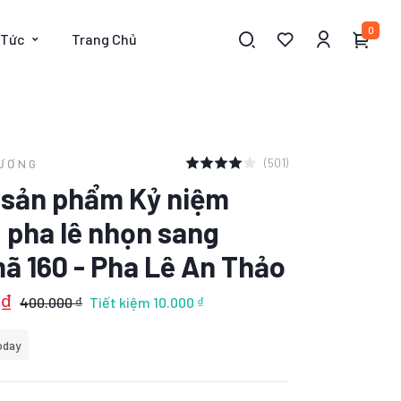
0
 Tức
Trang Chủ
(501)
HƯƠNG
t sản phẩm Kỷ niệm
 pha lê nhọn sang
ã 160 - Pha Lê An Thảo
 ₫
400.000 ₫
Tiết kiệm
10.000 ₫
oday