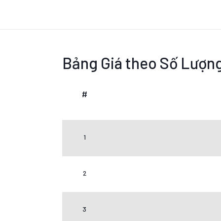
Bảng Giá theo Số Lượn
#
1
2
3