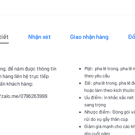
tiết
Nhận xét
Giao nhận hàng
Đổ
ng, để năm được thông tin
Mặt: pha lê trong, pha lê
theo yêu cầu
 hàng liên hệ trực tiếp
Đế: pha lê trong, pha lê đ
vấn khách hàng:
hoặc làm theo kích thướ
//zalo.me/0796263999
Ưu điểm: in khắc sắc nét 
sang trọng
Nhược điểm: Đóng gói và
rủi do vụ gẫy thân cúp
Giảm giá mạnh cho các k
dịp cuối năm