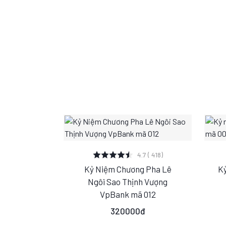
XEM CHI TIẾT
4.7 ( 418)
Kỷ Niệm Chương Pha Lê
Kỷ
S
M
L
Ngôi Sao Thịnh Vượng
VpBank mã 012
320000đ