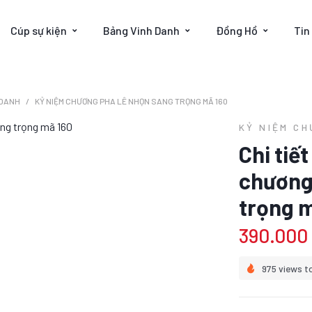
Cúp sự kiện
Bảng Vinh Danh
Đồng Hồ
Tin
 DANH
KỶ NIỆM CHƯƠNG PHA LÊ NHỌN SANG TRỌNG MÃ 160
KỶ NIỆM C
Chi tiế
chương
trọng m
390.000
975 views t