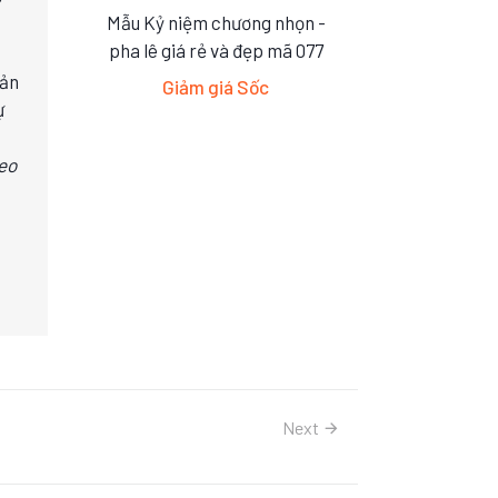
Mẫu Kỷ niệm chương nhọn -
S
M
L
pha lê giá rẻ và đẹp mã 077
sản
Giảm giá Sốc
ự
heo
Next