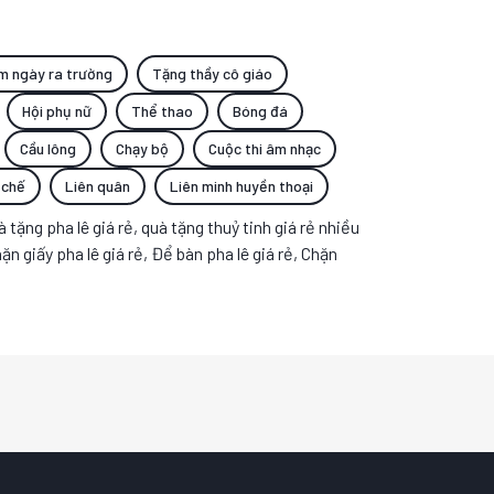
m ngày ra trường
Tặng thầy cô giáo
Hội phụ nữ
Thể thao
Bóng đá
Cầu lông
Chạy bộ
Cuộc thi âm nhạc
 chế
Liên quân
Liên minh huyền thoại
 tặng pha lê giá rẻ, quà tặng thuỷ tinh giá rẻ nhiều
n giấy pha lê giá rẻ, Để bàn pha lê giá rẻ, Chặn