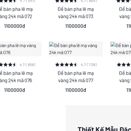
4.7 ( 541)
4.7 ( 864)
ể bàn pha lê mạ
Để bàn pha lê mạ
Để bà
S
M
S
M
S
àng 24k mã 072
vàng 24k mã 073
vàng
L
L
1100000đ
1100000đ
1
XEM CHI TIẾT
XEM CHI TIẾT
XEM
4.7 ( 656)
4.7 ( 738)
ể bàn pha lê mạ
Để bàn pha lê mạ
Để bà
S
M
S
M
S
àng 24k mã 076
vàng 24k mã 077
vàng
L
L
1100000đ
1100000đ
1
Thiết Kế Mẫu Đặ