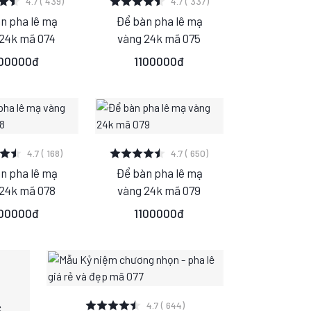
4.7 ( 439)
4.7 ( 337)
n pha lê mạ
Để bàn pha lê mạ
M
S
M
 24k mã 074
vàng 24k mã 075
L
L
100000đ
1100000đ
 CHI TIẾT
XEM CHI TIẾT
4.7 ( 168)
4.7 ( 650)
n pha lê mạ
Để bàn pha lê mạ
M
S
M
 24k mã 078
vàng 24k mã 079
L
L
100000đ
1100000đ
XEM CHI TIẾT
c
4.7 ( 644)