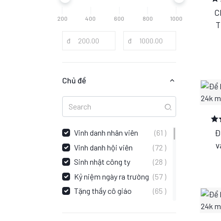
C
200
400
600
800
1000
T
đ
đ
Chủ đề
Vinh danh nhân viên
(61 )
Đ
v
Vinh danh hội viên
(72 )
Sinh nhật công ty
(28 )
Kỷ niệm ngày ra trường
(57 )
Tặng thầy cô giáo
(65 )
Họp hội đồng ngũ
(14 )
Đại hội Đoàn
(91 )