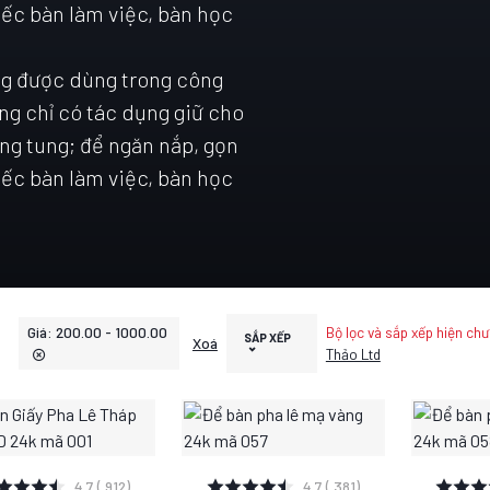
iếc bàn làm việc, bàn học
ng được dùng trong công
ng chỉ có tác dụng giữ cho
 lung tung; để ngăn nắp, gọn
iếc bàn làm việc, bàn học
Giá: 200.00 - 1000.00
Bộ lọc và sắp xếp hiện chư
SẮP XẾP
Xoá
Thảo Ltd
XEM CHI TIẾT
XEM CHI TIẾT
XEM
4.7 ( 912)
4.7 ( 381)