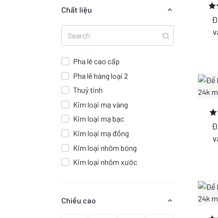
Chất liệu
Đại hội Đảng
(36 )
Đ
Đại hội nông dân
(57 )
v
Hội phụ nữ
(72 )
Thể thao
(34 )
Pha lê cao cấp
Bóng đá
(30 )
Pha lê hàng loại 2
Bóng chuyền
(33 )
Thuỷ tinh
Bóng bàn
(11 )
Kim loại mạ vàng
Bóng rổ
(42 )
Kim loại mạ bạc
Đ
Bơi lội
(3 )
Kim loại mạ đồng
v
Bi a
(53 )
Kim loại nhôm bóng
Tennis
(61 )
Kim loại nhôm xước
Cầu lông
(31 )
Chạy bộ
(26 )
Chiều cao
Cuộc thi âm nhạc
(76 )
Cuộc thi hoa hậu
(65 )