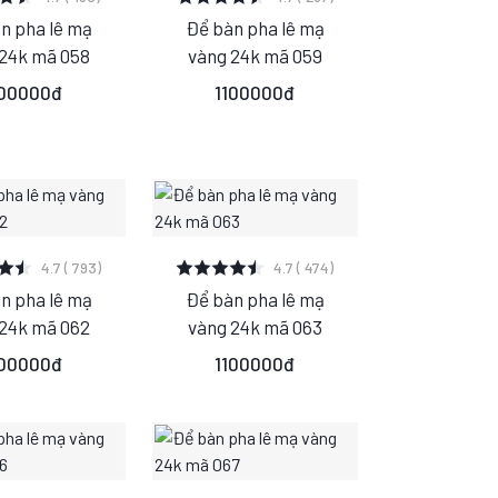
n pha lê mạ
Để bàn pha lê mạ
M
S
M
24k mã 058
vàng 24k mã 059
L
L
100000đ
1100000đ
 CHI TIẾT
XEM CHI TIẾT
4.7 ( 793)
4.7 ( 474)
n pha lê mạ
Để bàn pha lê mạ
M
S
M
24k mã 062
vàng 24k mã 063
L
L
100000đ
1100000đ