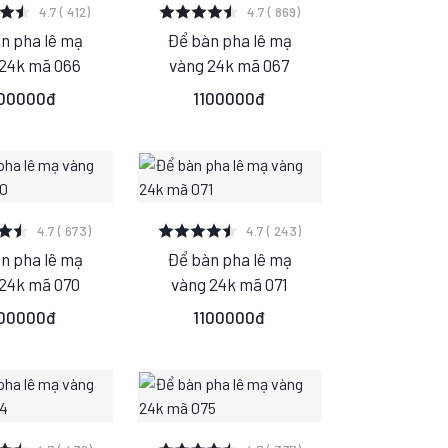
 CHI TIẾT
XEM CHI TIẾT
4.7 ( 412)
4.7 ( 869)
n pha lê mạ
Để bàn pha lê mạ
M
S
M
24k mã 066
vàng 24k mã 067
L
L
100000đ
1100000đ
 CHI TIẾT
XEM CHI TIẾT
4.7 ( 673)
4.7 ( 243)
n pha lê mạ
Để bàn pha lê mạ
M
S
M
 24k mã 070
vàng 24k mã 071
L
L
100000đ
1100000đ
 CHI TIẾT
XEM CHI TIẾT