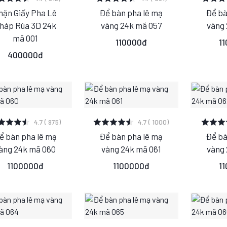
hặn Giấy Pha Lê
Để bàn pha lê mạ
Để bà
S
M
S
M
S
háp Rùa 3D 24k
vàng 24k mã 057
vàng 
L
L
mã 001
110000đ
1
400000đ
XEM CHI TIẾT
XEM CHI TIẾT
XEM
4.7 ( 975)
4.7 ( 1000)
ể bàn pha lê mạ
Để bàn pha lê mạ
Để bà
S
M
S
M
S
àng 24k mã 060
vàng 24k mã 061
vàng 
L
L
1100000đ
1100000đ
1