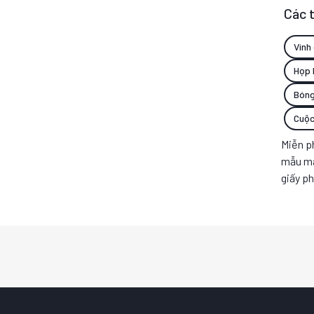
Các t
Vinh
Họp 
Bóng
Cuộc
Miễn ph
mẫu mã 
giấy p