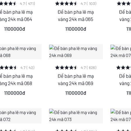
XEM CHI TIẾT
XEM CHI TIẾT
XEM
4.7 ( 471)
4.7 ( 103)
ể bàn pha lê mạ
Để bàn pha lê mạ
Để bà
S
M
S
M
S
àng 24k mã 064
vàng 24k mã 065
vàng 
L
L
1100000đ
1100000đ
1
XEM CHI TIẾT
XEM CHI TIẾT
XEM
4.7 ( 42)
4.7 ( 626)
ể bàn pha lê mạ
Để bàn pha lê mạ
Để bà
S
M
S
M
S
àng 24k mã 068
vàng 24k mã 069
vàng
L
L
1100000đ
1100000đ
1
XEM CHI TIẾT
XEM CHI TIẾT
XEM