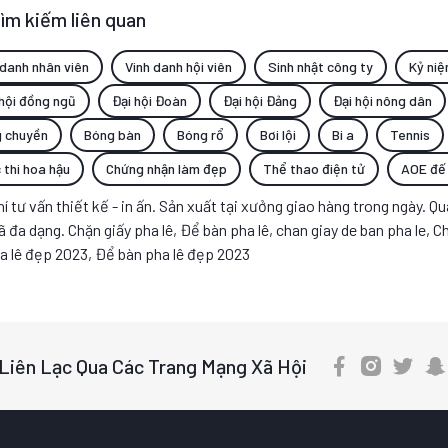
ìm kiếm liên quan
 danh nhân viên
Vinh danh hội viên
Sinh nhật công ty
Kỷ niệ
hội đồng ngũ
Đại hội Đoàn
Đại hội Đảng
Đại hội nông dân
 chuyền
Bóng bàn
Bóng rổ
Bơi lội
Bi a
Tennis
 thi hoa hậu
Chứng nhận làm đẹp
Thể thao điện tử
AOE đế
í tư vấn thiết kế - in ấn. Sản xuất tại xưởng giao hàng trong ngày. Quà
đa dạng. Chặn giấy pha lê, Để bàn pha lê, chan giay de ban pha le, Chặ
ha lê đẹp 2023, Để bàn pha lê đẹp 2023
Liên Lạc Qua Các Trang Mạng Xã Hội