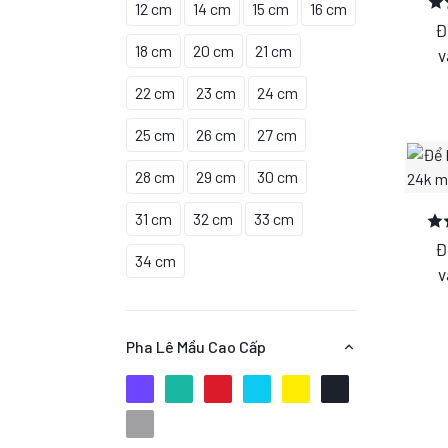
12 cm
14 cm
15 cm
16 cm
Chứng nhận làm đẹp
(41 )
Đ
18 cm
20 cm
21 cm
Thể thao điện tử
(23 )
v
AOE đế chế
(69 )
22 cm
23 cm
24 cm
Liên quân
(17 )
25 cm
26 cm
27 cm
Liên minh huyền thoại
(41 )
28 cm
29 cm
30 cm
31 cm
32 cm
33 cm
Đ
34 cm
v
Pha Lê Mầu Cao Cấp