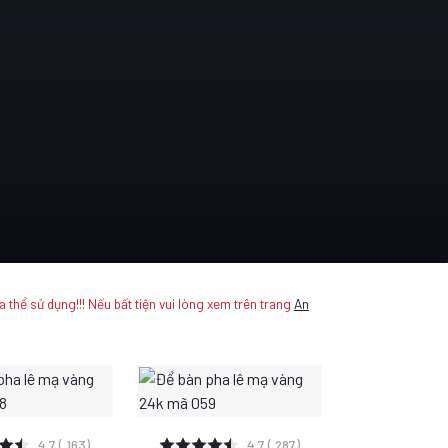
a thể sử dụng!!! Nếu bất tiện vui lòng xem trên trang
An
 CHI TIẾT
XEM CHI TIẾT
4.7 ( 163)
4.7 ( 287)