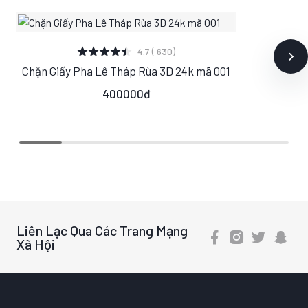
XEM CHI TIẾT
4.7 ( 630)
Chặn Giấy Pha Lê Tháp Rùa 3D 24k mã 001
S
M
L
400000đ
Liên Lạc Qua Các Trang Mạng
Xã Hội