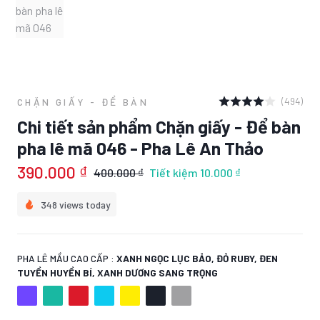
(494)
CHẶN GIẤY - ĐỂ BÀN
Chi tiết sản phẩm Chặn giấy - Để bàn
pha lê mã 046 - Pha Lê An Thảo
390.000 ₫
400.000 ₫
Tiết kiệm
10.000 ₫
348 views today
PHA LÊ MẦU CAO CẤP :
XANH NGỌC LỤC BẢO, ĐỎ RUBY, ĐEN
TUYỀN HUYỀN BÍ, XANH DƯƠNG SANG TRỌNG