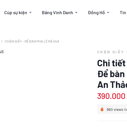
Cúp sự kiện
Bảng Vinh Danh
Đồng Hồ
Tin
CHẶN GIẤY - ĐỂ BÀN PHA LÊ MÃ 046
CHẶN GIẤY 
Chi tiế
Để bàn 
An Thả
390.000
960 views t