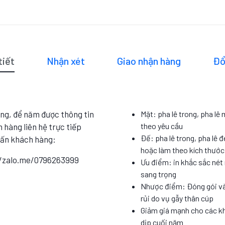
tiết
Nhận xét
Giao nhận hàng
Đổ
ng, để năm được thông tin
Mặt: pha lê trong, pha lê
theo yêu cầu
 hàng liên hệ trực tiếp
Đế: pha lê trong, pha lê đ
vấn khách hàng:
hoặc làm theo kích thướ
//zalo.me/0796263999
Ưu điểm: in khắc sắc nét 
sang trọng
Nhược điểm: Đóng gói và
rủi do vụ gẫy thân cúp
Giảm giá mạnh cho các k
dịp cuối năm