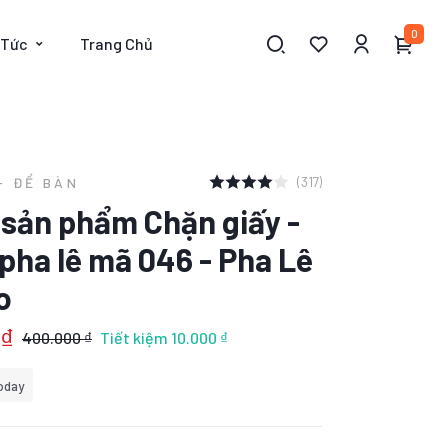
0
 Tức
Trang Chủ
(317)
- ĐỂ BÀN
t sản phẩm Chặn giấy -
pha lê mã 046 - Pha Lê
o
 ₫
400.000 ₫
Tiết kiệm
10.000 ₫
oday