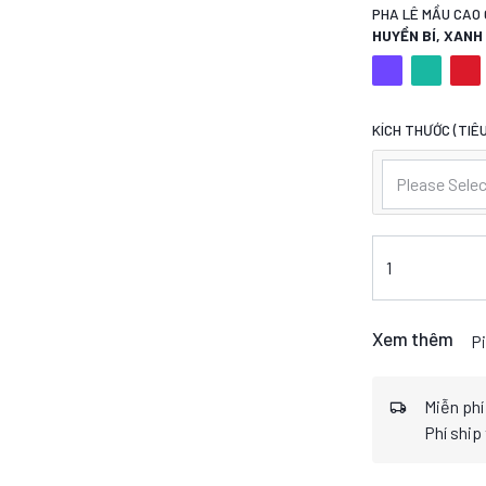
PHA LÊ MẦU CAO 
HUYỀN BÍ, XAN
KÍCH THƯỚC (TIÊU
Please Selec
Xem thêm
Pi
Miễn phí
Phí ship