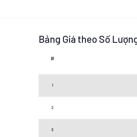
Bảng Giá theo Số Lượn
#
1
2
3