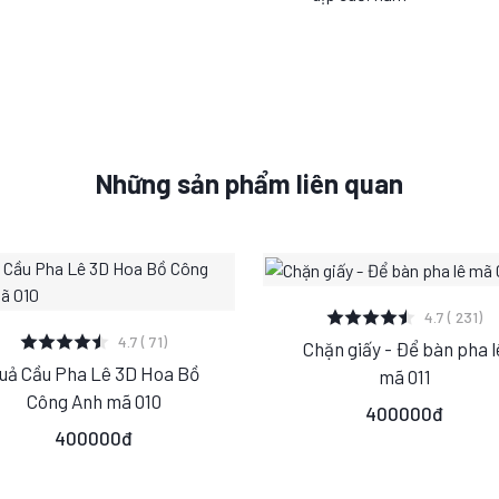
Những sản phẩm liên quan
XEM CHI TIẾT
4.7 ( 231)
XEM CHI TIẾT
4.7 ( 71)
Chặn giấy - Để bàn pha l
S
M
L
uả Cầu Pha Lê 3D Hoa Bồ
mã 011
S
M
L
Công Anh mã 010
400000đ
400000đ