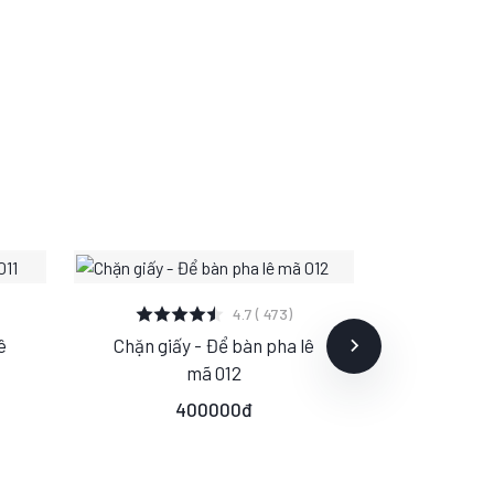
XEM CHI TIẾT
XE
4.7 ( 473)
ê
Chặn giấy - Để bàn pha lê
Chặn giấy
S
M
L
S
mã 012
400000đ
4