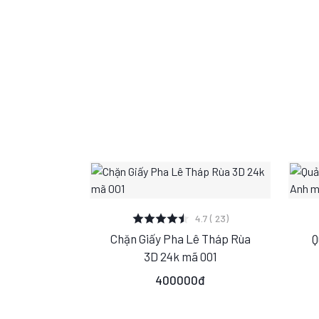
XEM CHI TIẾT
4.7 ( 23)
Chặn Giấy Pha Lê Tháp Rùa
Q
S
M
L
3D 24k mã 001
400000đ