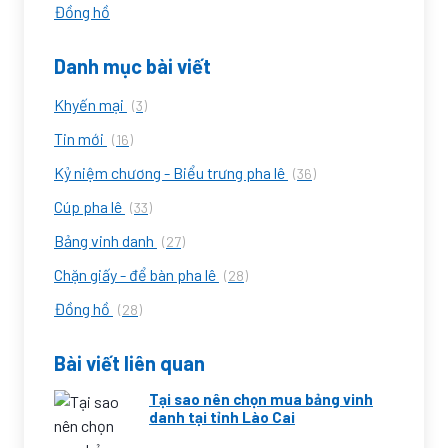
Đồng hồ
Danh mục bài viết
Khyến mại
(3)
Tin mới
(16)
Kỷ niệm chương - Biểu trưng pha lê
(36)
Cúp pha lê
(33)
Bảng vinh danh
(27)
Chặn giấy - để bàn pha lê
(28)
Đồng hồ
(28)
Bài viết liên quan
Tại sao nên chọn mua bảng vinh
danh tại tỉnh Lào Cai