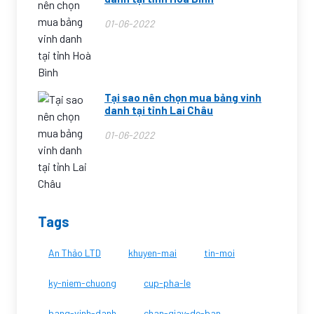
01-06-2022
Tại sao nên chọn mua bảng vinh
danh tại tỉnh Lai Châu
01-06-2022
Tags
An Thảo LTD
khuyen-mai
tin-moi
ky-niem-chuong
cup-pha-le
bang-vinh-danh
chan-giay-de-ban