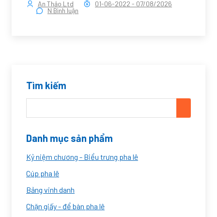
An Thảo Ltd
01-06-2022
-
07/08/2026
N Bình luận
Tìm kiếm
Danh mục sản phẩm
Kỷ niệm chương - Biểu trưng pha lê
Cúp pha lê
Bảng vinh danh
Chặn giấy - để bàn pha lê