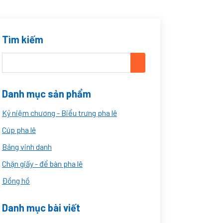
Tìm kiếm
Danh mục sản phẩm
Kỷ niệm chương - Biểu trưng pha lê
Cúp pha lê
Bảng vinh danh
Chặn giấy - để bàn pha lê
Đồng hồ
Danh mục bài viết