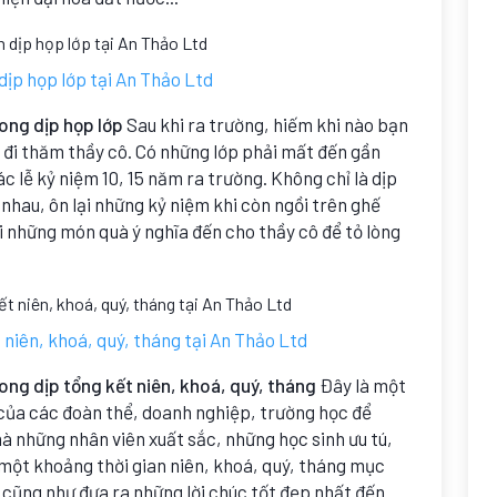
dịp họp lớp tại An Thảo Ltd
rong dịp họp lớp
Sau khi ra trường, hiếm khi nào bạn
 đi thăm thầy cô. Có những lớp phải mất đến gần
c lễ kỷ niệm 10, 15 năm ra trường. Không chỉ là dịp
 nhau, ôn lại những kỷ niệm khi còn ngồi trên ghế
ửi những món quà ý nghĩa đến cho thầy cô để tỏ lòng
 niên, khoá, quý, tháng tại An Thảo Ltd
rong dịp tổng kết niên, khoá, quý, tháng
Đây là một
 của các đoàn thể, doanh nghiệp, trường học để
à những nhân viên xuất sắc, những học sinh ưu tú,
 một khoảng thời gian niên, khoá, quý, tháng mục
 cũng như đưa ra những lời chúc tốt đẹp nhất đến