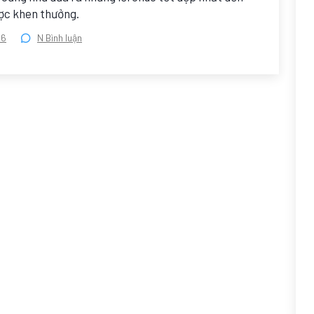
ược khen thưởng.
26
N Bình luận