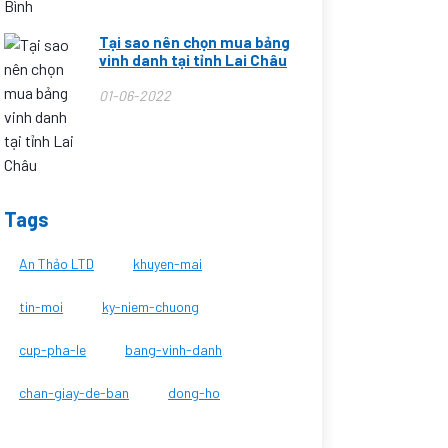
Tại sao nên chọn mua bảng
vinh danh tại tỉnh Lai Châu
01-06-2022
Tags
An Thảo LTD
khuyen-mai
tin-moi
ky-niem-chuong
cup-pha-le
bang-vinh-danh
chan-giay-de-ban
dong-ho