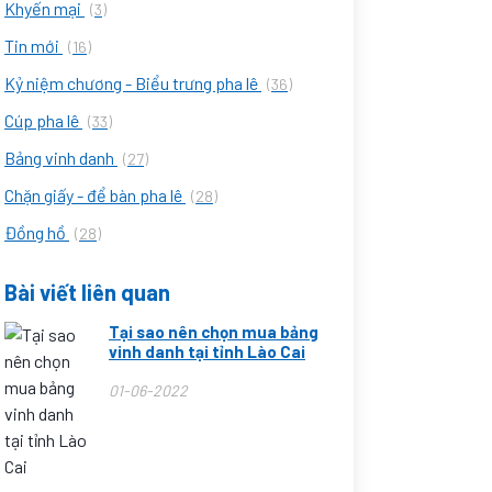
Khyến mại
(3)
Tin mới
(16)
Kỷ niệm chương - Biểu trưng pha lê
(36)
Cúp pha lê
(33)
Bảng vinh danh
(27)
Chặn giấy - để bàn pha lê
(28)
Đồng hồ
(28)
Bài viết liên quan
Tại sao nên chọn mua bảng
vinh danh tại tỉnh Lào Cai
01-06-2022