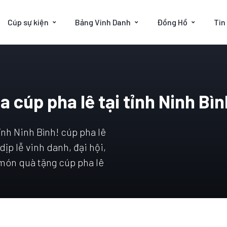
Cúp sự kiện
Bảng Vinh Danh
Đồng Hồ
Tin
 cúp pha lê tại tỉnh Ninh Bìn
ỉnh Ninh Bình! cúp pha lê
ịp lễ vinh danh, đại hội,
y món quà tặng cúp pha lê