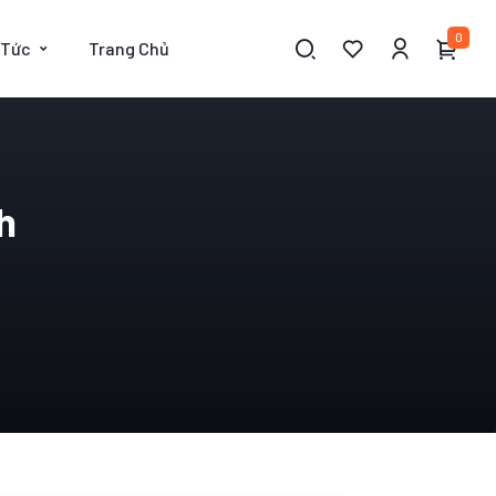
0
 Tức
Trang Chủ
h