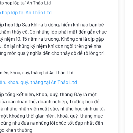
p họp lớp tại An Thảo Ltd
ịp họp lớp
Sau khi ra trường, hiếm khi nào bạn bè
i thăm thầy cô. Có những lớp phải mất đến gần chục
kỷ niệm 10, 15 năm ra trường. Không chỉ là dịp gặp
u, ôn lại những kỷ niệm khi còn ngồi trên ghế nhà
ững món quà ý nghĩa đến cho thầy cô để tỏ lòng tri
iên, khoá, quý, tháng tại An Thảo Ltd
dịp tổng kết niên, khoá, quý, tháng
Đây là một
 của các đoàn thể, doanh nghiệp, trường học để
à những nhân viên xuất sắc, những học sinh ưu tú,
 một khoảng thời gian niên, khoá, quý, tháng mục
 cũng như đưa ra những lời chúc tốt đẹp nhất đến
ược khen thưởng.