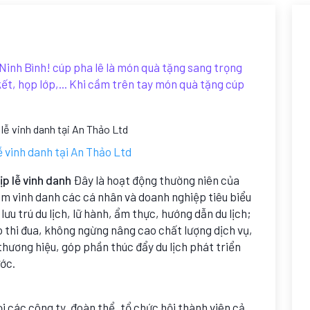
 Ninh Bình! cúp pha lê là món quà tặng sang trọng
 kết, họp lớp,... Khi cầm trên tay món quà tặng cúp
ễ vinh danh tại An Thảo Ltd
ịp lễ vinh danh
Đây là hoạt động thường niên của
m vinh danh các cá nhân và doanh nghiệp tiêu biểu
lưu trú du lịch, lữ hành, ẩm thực, hướng dẫn du lịch;
thi đua, không ngừng nâng cao chất lượng dịch vụ,
hương hiệu, góp phần thúc đẩy du lịch phát triển
ớc.
i các công ty, đoàn thể, tổ chức hội thành viên cả