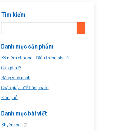
Tìm kiếm
Danh mục sản phẩm
Kỷ niệm chương - Biểu trưng pha lê
Cúp pha lê
Bảng vinh danh
Chặn giấy - để bàn pha lê
Đồng hồ
Danh mục bài viết
Khyến mại
(3)