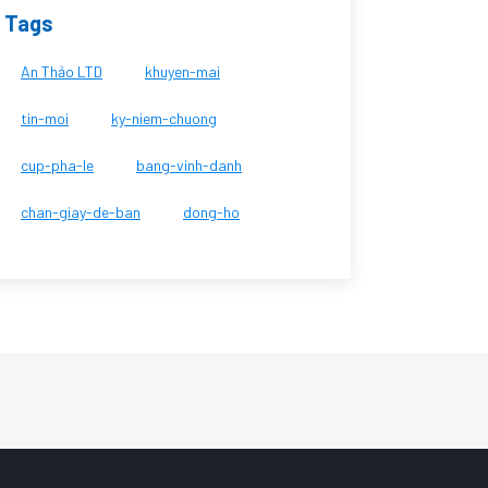
Tags
An Thảo LTD
khuyen-mai
tin-moi
ky-niem-chuong
cup-pha-le
bang-vinh-danh
chan-giay-de-ban
dong-ho