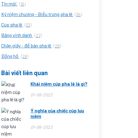
Tin mới
(16)
Kỷ niệm chương - Biểu trưng pha lê
(36)
Cúp pha lê
(33)
Bảng vinh danh
(27)
Chặn giấy - để bàn pha lê
(28)
Đồng hồ
(28)
Bài viết liên quan
Khái niệm cúp pha lê là gì?
01-06-2022
Ý nghĩa của chiếc cúp lưu
niệm
01-06-2022