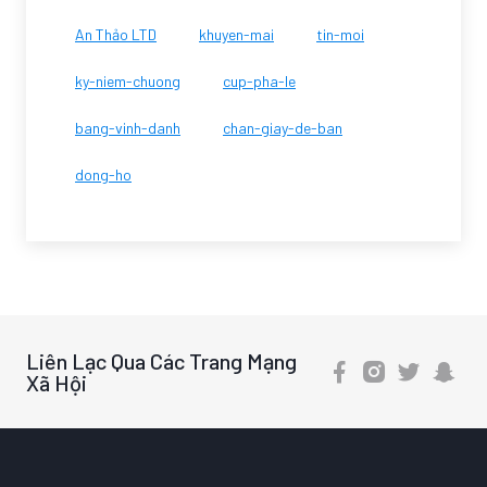
An Thảo LTD
khuyen-mai
tin-moi
ky-niem-chuong
cup-pha-le
bang-vinh-danh
chan-giay-de-ban
dong-ho
Liên Lạc Qua Các Trang Mạng
Xã Hội