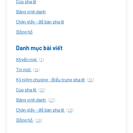
Cúp pha lê
Bảng vinh danh
Chặn giấy - để bàn pha lê
Đồng hồ
Danh mục bài viết
Khyến mại
(3)
Tin mới
(16)
Kỷ niệm chương - Biểu trưng pha lê
(36)
Cúp pha lê
(33)
Bảng vinh danh
(27)
Chặn giấy - để bàn pha lê
(28)
Đồng hồ
(28)