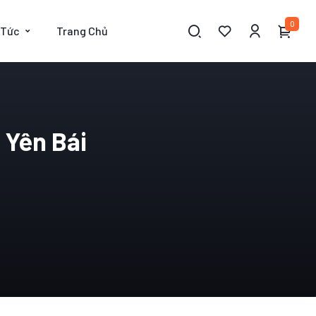
0
 Tức
Trang Chủ
 Yên Bái