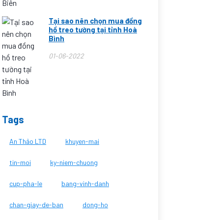
Tại sao nên chọn mua đồng
hồ treo tường tại tỉnh Hoà
Bình
01-06-2022
Tags
An Thảo LTD
khuyen-mai
tin-moi
ky-niem-chuong
cup-pha-le
bang-vinh-danh
chan-giay-de-ban
dong-ho