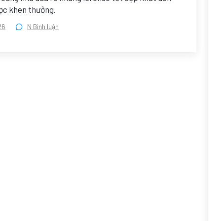
ược khen thưởng.
26
N Bình luận