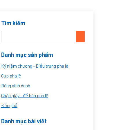
Tìm kiếm
Danh mục sản phẩm
Kỷ niệm chương - Biểu trưng pha lê
Cúp pha lê
Bảng vinh danh
Chặn giấy - để bàn pha lê
Đồng hồ
Danh mục bài viết