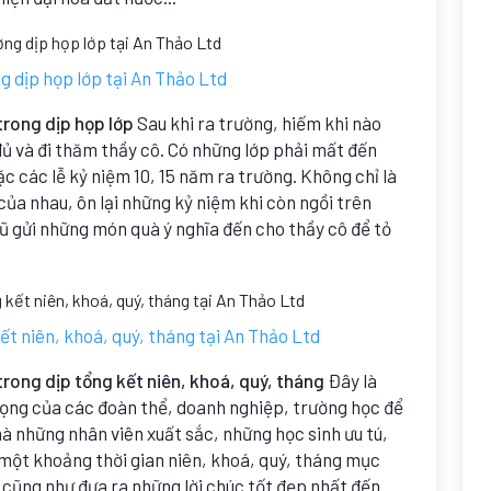
g dịp họp lớp tại An Thảo Ltd
trong dịp họp lớp
Sau khi ra trường, hiếm khi nào
đủ và đi thăm thầy cô. Có những lớp phải mất đến
c các lễ kỷ niệm 10, 15 năm ra trường. Không chỉ là
của nhau, ôn lại những kỷ niệm khi còn ngồi trên
cũ gửi những món quà ý nghĩa đến cho thầy cô để tỏ
ết niên, khoá, quý, tháng tại An Thảo Ltd
trong dịp tổng kết niên, khoá, quý, tháng
Đây là
rọng của các đoàn thể, doanh nghiệp, trường học để
à những nhân viên xuất sắc, những học sinh ưu tú,
 một khoảng thời gian niên, khoá, quý, tháng mục
 cũng như đưa ra những lời chúc tốt đẹp nhất đến