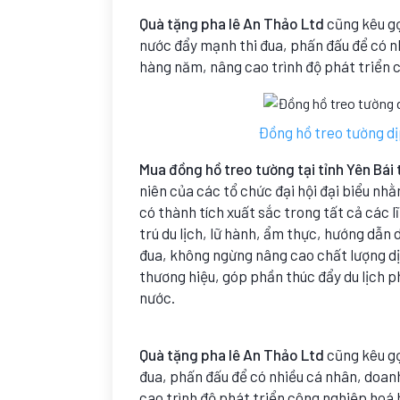
Quà tặng pha lê An Thảo Ltd
cũng kêu gọ
nước đẩy mạnh thi đua, phấn đấu để có n
hàng năm, nâng cao trình độ phát triển c
Đồng hồ treo tường dịp
Mua đồng hồ treo tường tại tỉnh Yên Bái t
niên của các tổ chức đại hội đại biểu nh
có thành tích xuất sắc trong tất cả các l
trú du lịch, lữ hành, ẩm thực, hướng dẫn
đua, không ngừng nâng cao chất lượng dị
thương hiệu, góp phần thúc đẩy du lịch p
nước.
Quà tặng pha lê An Thảo Ltd
cũng kêu gọ
đua, phấn đấu để có nhiều cá nhân, doan
cao trình độ phát triển công nghiệp hoá h