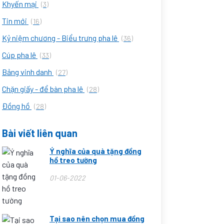
Khyến mại
(3)
Tin mới
(16)
Kỷ niệm chương - Biểu trưng pha lê
(36)
Cúp pha lê
(33)
Bảng vinh danh
(27)
Chặn giấy - để bàn pha lê
(28)
Đồng hồ
(28)
Bài viết liên quan
Ý nghĩa của quà tặng đồng
hồ treo tường
01-06-2022
Tại sao nên chọn mua đồng