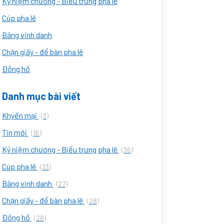
Kỷ niệm chương - Biểu trưng pha lê
Cúp pha lê
Bảng vinh danh
Chặn giấy - để bàn pha lê
Đồng hồ
Danh mục bài viết
Khyến mại
(3)
Tin mới
(16)
Kỷ niệm chương - Biểu trưng pha lê
(36)
Cúp pha lê
(33)
Bảng vinh danh
(27)
Chặn giấy - để bàn pha lê
(28)
Đồng hồ
(28)