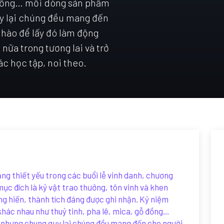
ỗ đồng… mỗi dòng sản phẩm
y lại chúng đều mang đến
 hào để lấy đó làm động
nữa trong tương lai và trở
c học tập, noi theo.
ng thiết yếu trong các buổi lễ vinh danh, chương
mục đích là kỷ vật trao thưởng, tôn vinh và khen
ng hiến, thành tích đáng được ghi nhận. Kỷ niệm
khác nhau như thuỷ tinh, pha lê, mica, gỗ đồng…
 nhưng chung quy lại chúng đều mang đến cho người