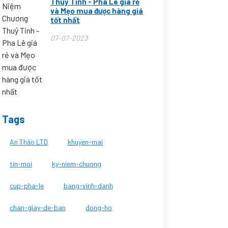
Thuỷ Tinh - Pha Lê giá rẻ
và Mẹo mua được hàng giá
tốt nhất
07-07-2023
Tags
An Thảo LTD
khuyen-mai
tin-moi
ky-niem-chuong
cup-pha-le
bang-vinh-danh
chan-giay-de-ban
dong-ho