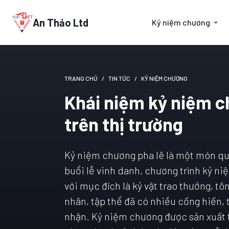
An Thảo Ltd
Kỷ niệm chương
TRANG CHỦ
TIN TỨC
KỶ NIỆM CHƯƠNG
Khái niệm kỷ niệm c
trên thị trường
Kỷ niệm chương pha lê là một món quà
buổi lễ vinh danh, chương trình kỷ ni
với mục đích là kỷ vật trao thưởng, tô
nhân, tập thể đã có nhiều cống hiến, 
nhận. Kỷ niệm chương được sản xuất t