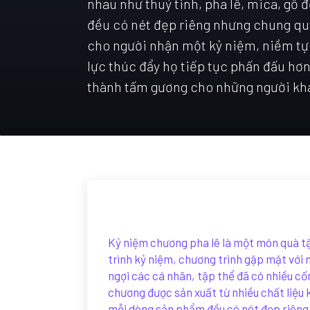
nhau như thuỷ tinh, pha lê, mica, g
đều có nét đẹp riêng nhưng chung qu
cho người nhận một kỷ niệm, niềm tự
lực thúc đẩy họ tiếp tục phấn đấu hơn 
thành tấm gương cho những người khá
Kỷ niệm chương pha lê là một món quà tặ
trình kỷ niệm, chương trình gặp mặt với 
ngợi các cá nhân, tập thể đã có nhiều cố
chương được sản xuất từ nhiều chất liệu 
mỗi dòng sản phẩm đều có nét đẹp riêng