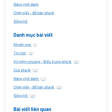
Bảng vinh danh
Chặn giấy - để bàn pha lê
Đồng hồ
Danh mục bài viết
Khyến mại
(3)
Tin mới
(16)
Kỷ niệm chương - Biểu trưng pha lê
(36)
Cúp pha lê
(33)
Bảng vinh danh
(27)
Chặn giấy - để bàn pha lê
(28)
Đồng hồ
(28)
Bài viết liên quan