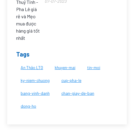
07-07-2023
Tags
An Thảo LTD
khuyen-mai
tin-moi
ky-niem-chuong
cup-pha-le
bang-vinh-danh
chan-giay-de-ban
dong-ho